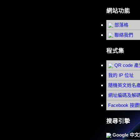
網站功能
部落格
聯絡我們
程式集
QR code 
我的 IP 位址
隨機英文姓名
網址編碼及解
Facebook 
搜尋引摯
Google 中